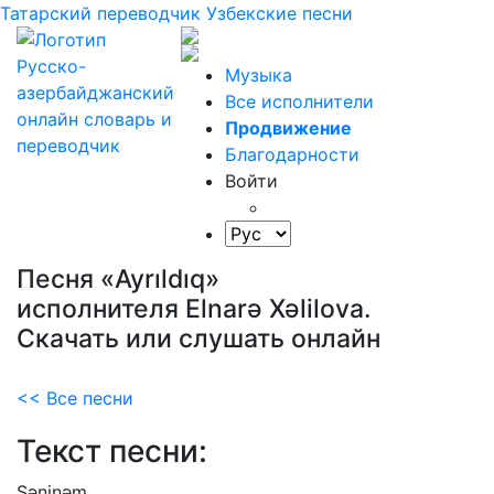
Татарский переводчик
Узбекские песни
Музыка
Все исполнители
Продвижение
Благодарности
Войти
Песня «Ayrıldıq»
исполнителя Elnarə Xəlilova.
Скачать или слушать онлайн
<< Все песни
Текст песни:
Səninəm