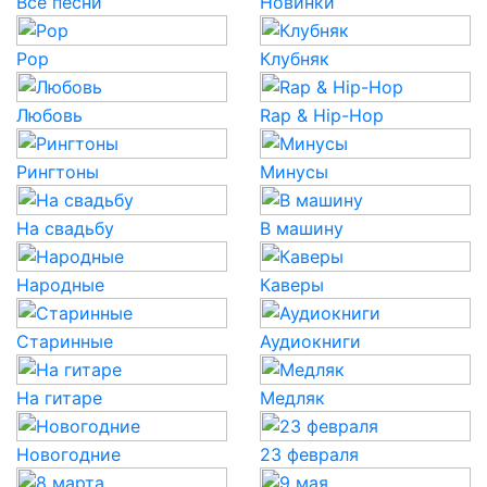
Все песни
Новинки
Pop
Клубняк
Любовь
Rap & Hip-Hop
Рингтоны
Минусы
На свадьбу
В машину
Народные
Каверы
Старинные
Аудиокниги
На гитаре
Медляк
Новогодние
23 февраля