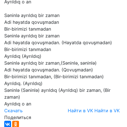
Ayrıldıq
o
an
Səninlə
ayrıldıq
bir
zaman
Adi
həyatda
qovuşmadan
Bir-birimizi
tanımadan
Səninlə
ayrıldıq
bir
zaman
Adi
həyatda
qovuşmadan.
(Həyatda
qovuşmadan)
Bir-birimizi
tanımadan
Ayrıldıq
(Ayrıldıq)
Səninlə
ayrıldıq
bir
zaman,(Səninlə,
səninlə)
Adi
həyatda
qovuşmadan.
(Qovuşmadan)
Bir-birimizi
tanımadan,
(Bir-birimizi
tanımadan)
Ayrıldıq.
(Ayrıldıq)
Səninlə
(Səninlə)
ayrıldıq
(Ayrıldıq)
bir
zaman,
(Bir
zaman)
Ayrıldıq
o
an
Скачать
Найти в VK
Найти в VK
Поделиться