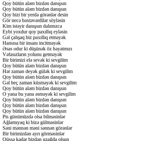
Qoy
bütün
aləm
bizdən
danışsın
Qoy
bütün
aləm
bizdən
danışsın
Qoy
bizi
bir
yerdə
görənlər
desin
Gör
necə
bəxtəvərdilər
söyləsin
Kim
istəyir
danışsın
dalımızca
Eybi
yoxdur
qoy
paxıllıq
eyləsin
Gəl
çalışaq
biz
paxıllıq
etməyək
Hansısa
bir
insanı
incitməyək
Əsas
odur
ki
düşünək
öz
həyatmızı
Vəfasızların
yolunu
getməyək
Bir
birimizi
elə
sevək
ki
sevgilim
Qoy
bütün
aləm
bizdən
danışsın
Hər
zaman
deyək
gülək
ki
sevgilim
Qoy
bütün
aləm
bizdən
danışsın
Gəl
heç
zaman
küsməyək
ki
sevgilim
Qoy
bütün
aləm
bizdən
danışsın
O
yana
bu
yana
əsməyək
ki
sevgilim
Qoy
bütün
aləm
bizdən
danışsın
Qoy
bütün
aləm
bizdən
danışsın
Qoy
bütün
aləm
bizdən
danışsın
Pis
günümüzdə
olsa
bilməsinlər
Ağlamıyaq
ki
bizə
gülməsinlər
Səni
mənnən
məni
sənnən
görənlər
Bir
birimizdən
ayrı
görməsinlər
Qüssə
kədər
bizdən
uzağda
olsun