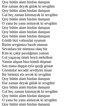
Qoy
bütün
aləm
bizdən
danışsın
Hər
zaman
deyək
gülək
ki
sevgilim
Qoy
bütün
aləm
bizdən
danışsın
Gəl
heç
zaman
küsməyək
ki
sevgilim
Qoy
bütün
aləm
bizdən
danışsın
O
yana
bu
yana
əsməyək
ki
sevgilim
Qoy
bütün
aləm
bizdən
danışsın
Qoy
bütün
aləm
bizdən
danışsın
Qoy
bütün
aləm
bizdən
danışsın
Görüb
bizi
vəfasızlar
oyansın
Bizim
sevgimizə
baxıb
utansın
Sevənlərə
bir
nümunə
olaq
biz
Kim
ki
çəkir
paxılığmızı
yansın
Gəl
yaşayaq
ömrü
boyü
mehriban
Yansın
alışsın
bizə
kimdi
düşman
Sən
mənə
diqqət
eylə
qayği
göstər
Görsünlər
necədir
sevdiyim
insan
Bir
birimizi
elə
sevək
ki
sevgilim
Qoy
bütün
aləm
bizdən
danışsın
Hər
zaman
deyək
gülək
ki
sevgilim
Qoy
bütün
aləm
bizdən
danışsın
Gəl
heç
zaman
küsməyək
ki
sevgilim
Qoy
bütün
aləm
bizdən
danışsın
O
yana
bu
yana
əsməyək
ki
sevgilim
Qoy
bütün
aləm
bizdən
danışsın