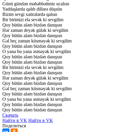
Günü
gündən
məhəbbətimiz
ucalsın
Yaddaşlarda
qalıb
dillərə
düşsün
Bizim
sevgi
xatirələrdə
qalsın
Bir
birimizi
elə
sevək
ki
sevgilim
Qoy
bütün
aləm
bizdən
danışsın
Hər
zaman
deyək
gülək
ki
sevgilim
Qoy
bütün
aləm
bizdən
danışsın
Gəl
heç
zaman
küsməyək
ki
sevgilim
Qoy
bütün
aləm
bizdən
danışsın
O
yana
bu
yana
əsməyək
ki
sevgilim
Qoy
bütün
aləm
bizdən
danışsın
Qoy
bütün
aləm
bizdən
danışsın
Bir
birimizi
elə
sevək
ki
sevgilim
Qoy
bütün
aləm
bizdən
danışsın
Hər
zaman
deyək
gülək
ki
sevgilim
Qoy
bütün
aləm
bizdən
danışsın
Gəl
heç
zaman
küsməyək
ki
sevgilim
Qoy
bütün
aləm
bizdən
danışsın
O
yana
bu
yana
əsməyək
ki
sevgilim
Qoy
bütün
aləm
bizdən
danışsın
Qoy
bütün
aləm
bizdən
danışsın
Скачать
Найти в VK
Найти в VK
Поделиться