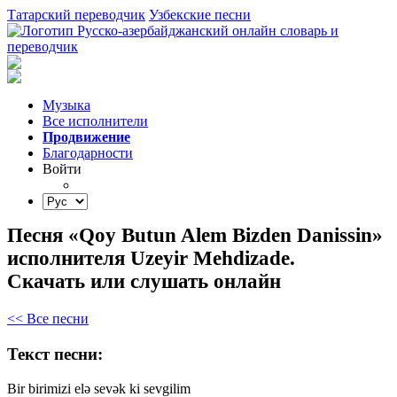
Татарский переводчик
Узбекские песни
Музыка
Все исполнители
Продвижение
Благодарности
Войти
Песня «Qoy Butun Alem Bizden Danissin»
исполнителя Uzeyir Mehdizade.
Скачать или слушать онлайн
<< Все песни
Текст песни:
Bir
birimizi
elə
sevək
ki
sevgilim