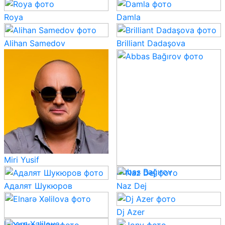
Roya
Damla
Alihan Samedov
Brilliant Dadaşova
Miri Yusif
Abbas Bağırov
Адалят Шукюров
Naz Dej
Dj Azer
Elnarə Xəlilova