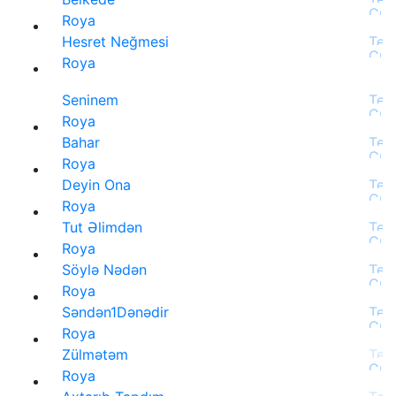
Roya
Hesret Neğmesi
Roya
Seninem
Roya
Bahar
Roya
Deyin Ona
Roya
Tut Əlimdən
Roya
Söylə Nədən
Roya
Səndən1Dənədir
Roya
Zülmətəm
Roya