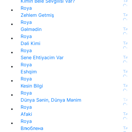
Kimin Bele Sevgilisi Var?
Roya
Zehlem Getmiş
Roya
Gəlmədin
Roya
Dəli Kimi
Roya
Sene Ehtiyacim Var
Roya
Eshqim
Roya
Kesin Bilgi
Roya
Dünya Sənin, Dünya Mənim
Roya
Afaki
Roya
Влюблена