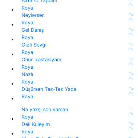
Axtarıb Tapdım
Roya
Neylərsən
Roya
Gel Danış
Roya
Gizli Sevgi
Roya
Onun xəstəsiyəm
Roya
Nazlı
Roya
Düşürsen Tez-Tez Yada
Roya
Nə yaxşı sən varsan
Roya
Deli Kuleyim
Roya