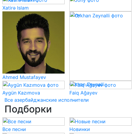
Xatirə Islam
Jony
Ahmed Mustafayev
Orkhan Zeynalli
Aygün Kazımova
Faiq Ağayev
Все азербайджанские исполнители
Подборки
Все песни
Новинки