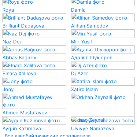
Roya
Damla
Brilliant Dadaşova
Alihan Samedov
Naz Dej
Miri Yusif
Abbas Bağırov
Адалят Шукюров
Elnarə Xəlilova
Dj Azer
Jony
Xatirə Islam
Ahmed Mustafayev
Orkhan Zeynalli
Aygün Kazımova
Ülviyye Namazova
Все азербайджанские исполнители