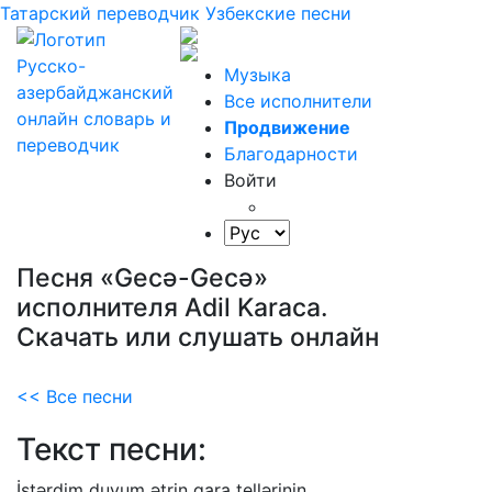
Татарский переводчик
Узбекские песни
Музыка
Все исполнители
Продвижение
Благодарности
Войти
Песня «Gecə-Gecə»
исполнителя Adil Karaca.
Скачать или слушать онлайн
<< Все песни
Текст песни:
İstərdim
duyum
ətrin
qara
tellərinin