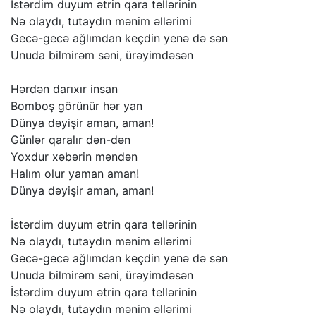
İstərdim
duyum
ətrin
qara
tellərinin
Nə
olaydı,
tutaydın
mənim
əllərimi
Gecə-gecə
ağlımdan
keçdin
yenə
də
sən
Unuda
bilmirəm
səni,
ürəyimdəsən
Hərdən
darıxır
insan
Bomboş
görünür
hər
yan
Dünya
dəyişir
aman,
aman!
Günlər
qaralır
dən-dən
Yoxdur
xəbərin
məndən
Halım
olur
yaman
aman!
Dünya
dəyişir
aman,
aman!
İstərdim
duyum
ətrin
qara
tellərinin
Nə
olaydı,
tutaydın
mənim
əllərimi
Gecə-gecə
ağlımdan
keçdin
yenə
də
sən
Unuda
bilmirəm
səni,
ürəyimdəsən
İstərdim
duyum
ətrin
qara
tellərinin
Nə
olaydı,
tutaydın
mənim
əllərimi