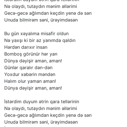
Nə
olaydı,
tutaydın
mənim
əllərimi
Gecə-gecə
ağlımdan
keçdin
yenə
də
sən
Unuda
bilmirəm
səni,
ürəyimdəsən
Bu
gün
xəyalıma
misafir
oldun
Nə
yaxşı
ki
bir
az
yanımda
qaldın
Hərdən
darıxır
insan
Bomboş
görünür
hər
yan
Dünya
dəyişir
aman,
aman!
Günlər
qaralır
dən-dən
Yoxdur
xəbərin
məndən
Halım
olur
yaman
aman!
Dünya
dəyişir
aman,
aman!
İstərdim
duyum
ətrin
qara
tellərinin
Nə
olaydı,
tutaydın
mənim
əllərimi
Gecə-gecə
ağlımdan
keçdin
yenə
də
sən
Unuda
bilmirəm
səni,
ürəyimdəsən