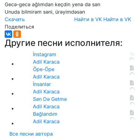
Gecə-gecə
ağlımdan
keçdin
yenə
də
sən
Unuda
bilmirəm
səni,
ürəyimdəsən
Скачать
Найти в VK
Найти в VK
Поделиться
Другие песни исполнителя:
İnstagram
Adil Karaca
Öpe-Öpe
Adil Karaca
İnsanlar
Adil Karaca
Sən Də Getmə
Adil Karaca
Bağlandım
Adil Karaca
Все песни автора