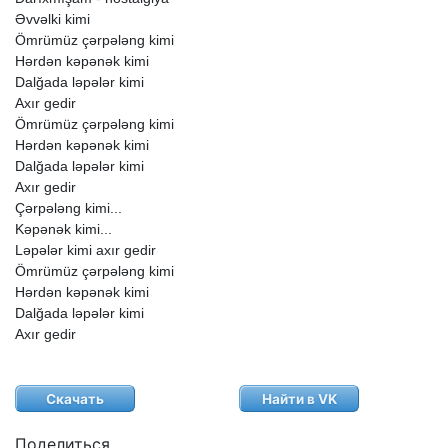
Əvvəlki
kimi
Ömrümüz
çərpələng
kimi
Hərdən
kəpənək
kimi
Dalğada
ləpələr
kimi
Axır
gedir
Ömrümüz
çərpələng
kimi
Hərdən
kəpənək
kimi
Dalğada
ləpələr
kimi
Axır
gedir
Çərpələng
kimi...
Kəpənək
kimi...
Ləpələr
kimi
axır
gedir
Ömrümüz
çərpələng
kimi
Hərdən
kəpənək
kimi
Dalğada
ləpələr
kimi
Axır
gedir
Скачать
Найти в VK
Поделиться