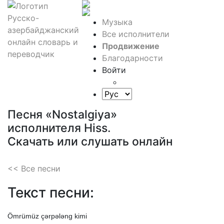
Музыка
Все исполнители
Продвижение
Благодарности
Войти
Песня «Nostalgiya»
исполнителя Hiss.
Скачать или слушать онлайн
<< Все песни
Текст песни:
Ömrümüz
çərpələng
kimi