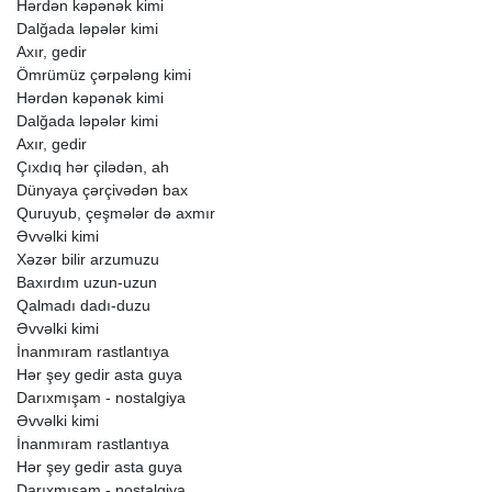
Hərdən
kəpənək
kimi
Dalğada
ləpələr
kimi
Axır,
gedir
Ömrümüz
çərpələng
kimi
Hərdən
kəpənək
kimi
Dalğada
ləpələr
kimi
Axır,
gedir
Çıxdıq
hər
çilədən,
ah
Dünyaya
çərçivədən
bax
Quruyub,
çeşmələr
də
axmır
Əvvəlki
kimi
Xəzər
bilir
arzumuzu
Baxırdım
uzun-uzun
Qalmadı
dadı-duzu
Əvvəlki
kimi
İnanmıram
rastlantıya
Hər
şey
gedir
asta
guya
Darıxmışam
-
nostalgiya
Əvvəlki
kimi
İnanmıram
rastlantıya
Hər
şey
gedir
asta
guya
Darıxmışam
-
nostalgiya