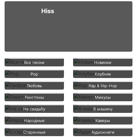
Hiss
Все песни
Новинки
Pop
Клубняк
Любовь
Rap & Hip-Hop
Рингтоны
Минусы
На свадьбу
В машину
Народные
Каверы
Старинные
Аудиокниги