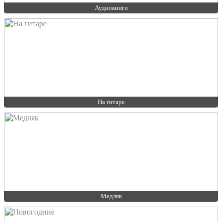
Аудиокниги
На гитаре
Медляк