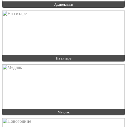
Аудиокниги
На гитаре
Медляк