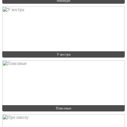
Нашиды
У костра
Плясовые