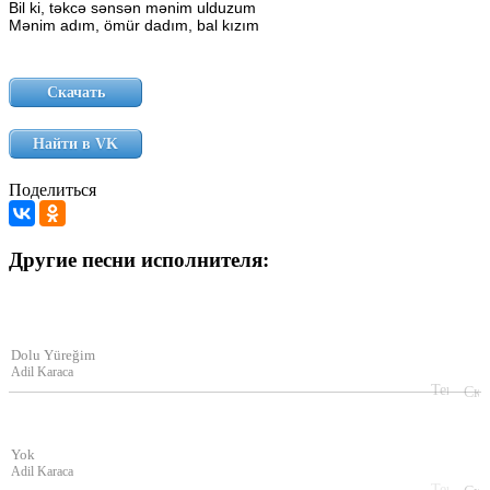
Bil
ki,
təkcə
sənsən
mənim
ulduzum
Mənim
adım,
ömür
dadım,
bal
kızım
Скачать
Найти в VK
Поделиться
Другие песни исполнителя:
Dolu Yüreğim
Adil Karaca
Yok
Adil Karaca