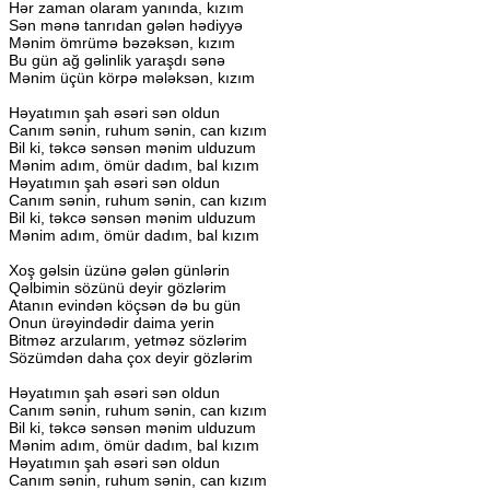
Hər
zaman
olaram
yanında,
kızım
Sən
mənə
tanrıdan
gələn
hədiyyə
Mənim
ömrümə
bəzəksən,
kızım
Bu
gün
ağ
gəlinlik
yaraşdı
sənə
Mənim
üçün
körpə
mələksən,
kızım
Həyatımın
şah
əsəri
sən
oldun
Canım
sənin,
ruhum
sənin,
can
kızım
Bil
ki,
təkcə
sənsən
mənim
ulduzum
Mənim
adım,
ömür
dadım,
bal
kızım
Həyatımın
şah
əsəri
sən
oldun
Canım
sənin,
ruhum
sənin,
can
kızım
Bil
ki,
təkcə
sənsən
mənim
ulduzum
Mənim
adım,
ömür
dadım,
bal
kızım
Xoş
gəlsin
üzünə
gələn
günlərin
Qəlbimin
sözünü
deyir
gözlərim
Atanın
evindən
köçsən
də
bu
gün
Onun
ürəyindədir
daima
yerin
Bitməz
arzularım,
yetməz
sözlərim
Sözümdən
daha
çox
deyir
gözlərim
Həyatımın
şah
əsəri
sən
oldun
Canım
sənin,
ruhum
sənin,
can
kızım
Bil
ki,
təkcə
sənsən
mənim
ulduzum
Mənim
adım,
ömür
dadım,
bal
kızım
Həyatımın
şah
əsəri
sən
oldun
Canım
sənin,
ruhum
sənin,
can
kızım