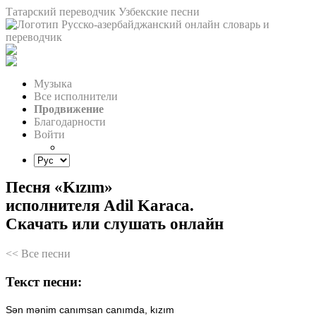
Татарский переводчик
Узбекские песни
Музыка
Все исполнители
Продвижение
Благодарности
Войти
Песня «Kızım»
исполнителя Adil Karaca.
Скачать или слушать онлайн
<< Все песни
Текст песни:
Sən
mənim
canımsan
canımda,
kızım