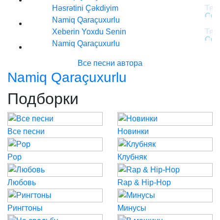
Həsrətini Çəkdiyim
Namiq Qaraçuxurlu
Xeberin Yoxdu Senin
Namiq Qaraçuxurlu
Все песни автора
Namiq Qaraçuxurlu
Подборки
Все песни
Новинки
Pop
Клубняк
Любовь
Rap & Hip-Hop
Рингтоны
Минусы