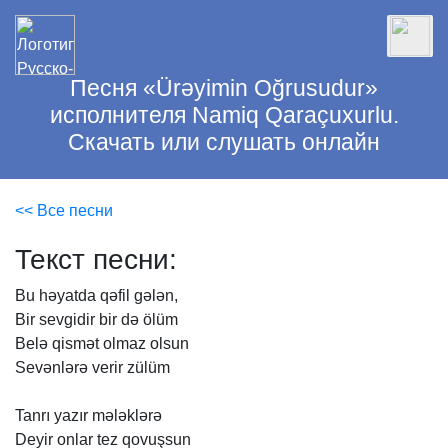
Песня «Ürəyimin Oğrusudur»
исполнителя Namiq Qaraçuxurlu.
Скачать или слушать онлайн
<< Все песни
Текст песни:
Bu
həyatda
qəfil
gələn,
Bir
sevgidir
bir
də
ölüm
Belə
qismət
olmaz
olsun
Sevənlərə
verir
zülüm
Tanrı
yazır
mələklərə
Deyir
onlar
tez
qovuşsun