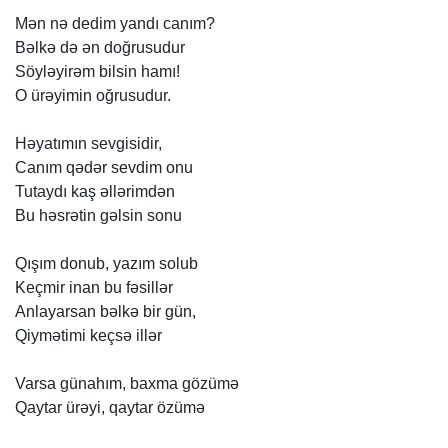
Mən
nə
dedim
yandı
canım?
Bəlkə
də
ən
doğrusudur
Söyləyirəm
bilsin
hamı!
O
ürəyimin
oğrusudur.
Həyatımın
sevgisidir,
Canım
qədər
sevdim
onu
Tutaydı
kaş
əllərimdən
Bu
həsrətin
gəlsin
sonu
Qışım
donub,
yazım
solub
Keçmir
inan
bu
fəsillər
Anlayarsan
bəlkə
bir
gün,
Qiymətimi
keçsə
illər
Varsa
günahım,
baxma
gözümə
Qaytar
ürəyi,
qaytar
özümə