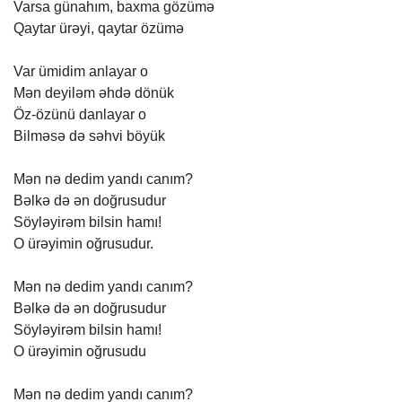
Varsa
günahım,
baxma
gözümə
Qaytar
ürəyi,
qaytar
özümə
Var
ümidim
anlayar
o
Mən
deyiləm
əhdə
dönük
Öz-özünü
danlayar
o
Bilməsə
də
səhvi
böyük
Mən
nə
dedim
yandı
canım?
Bəlkə
də
ən
doğrusudur
Söyləyirəm
bilsin
hamı!
O
ürəyimin
oğrusudur.
Mən
nə
dedim
yandı
canım?
Bəlkə
də
ən
doğrusudur
Söyləyirəm
bilsin
hamı!
O
ürəyimin
oğrusudu
Mən
nə
dedim
yandı
canım?