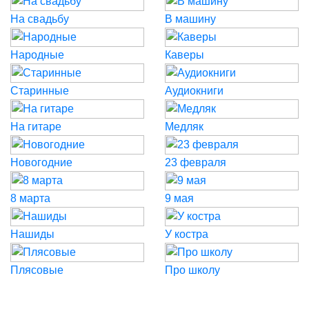
На свадьбу
В машину
Народные
Каверы
Старинные
Аудиокниги
На гитаре
Медляк
Новогодние
23 февраля
8 марта
9 мая
Нашиды
У костра
Плясовые
Про школу