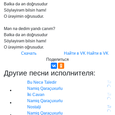
Bəlkə
də
ən
doğrusudur
Söyləyirəm
bilsin
hamı!
O
ürəyimin
oğrusudur.
Mən
nə
dedim
yandı
canım?
Bəlkə
də
ən
doğrusudur
Söyləyirəm
bilsin
hamı!
O
ürəyimin
oğrusudur.
Скачать
Найти в VK
Найти в VK
Поделиться
Другие песни исполнителя:
Bu Necə Taledir
Namiq Qaraçuxurlu
İki Cavan
Namiq Qaraçuxurlu
Nostalji
Namiq Qaraçuxurlu