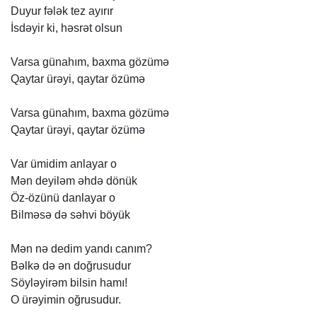
Duyur
fələk
tez
ayırır
İsdəyir
ki,
həsrət
olsun
Varsa
günahım,
baxma
gözümə
Qaytar
ürəyi,
qaytar
özümə
Varsa
günahım,
baxma
gözümə
Qaytar
ürəyi,
qaytar
özümə
Var
ümidim
anlayar
o
Mən
deyiləm
əhdə
dönük
Öz-özünü
danlayar
o
Bilməsə
də
səhvi
böyük
Mən
nə
dedim
yandı
canım?
Bəlkə
də
ən
doğrusudur
Söyləyirəm
bilsin
hamı!
O
ürəyimin
oğrusudur.