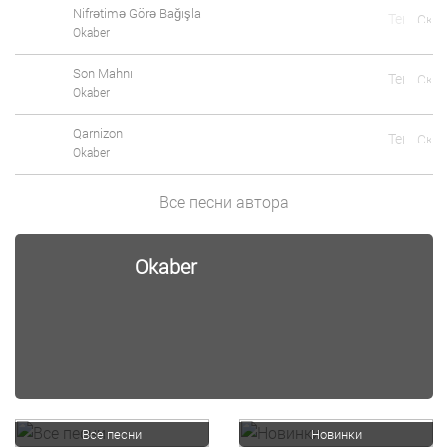
Nifrətimə Görə Bağışla
Okaber
Son Mahnı
Okaber
Qarnizon
Okaber
Все песни автора
Okaber
Все песни
Новинки