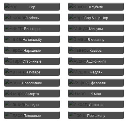
Pop
Клубняк
Любовь
Rap & Hip-Hop
Рингтоны
Минусы
На свадьбу
В машину
Народные
Каверы
Старинные
Аудиокниги
На гитаре
Медляк
Новогодние
23 февраля
8 марта
9 мая
Нашиды
У костра
Плясовые
Про школу