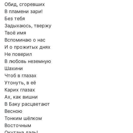
Обид,
сгоревших
В
пламени
зари!
Без
тебя
Задыхаюсь,
твержу
Твоё
имя
Вспоминаю
о
нас
И
о
прожитых
днях
Не
поверил
В
любовь
неземную
Шахини
Чтоб
в
глазах
Утонуть,
в
её
Карих
глазах
Ах,
как
вишни
В
Баку
расцветают
Весною
Тонким
шёлком
Восточным
Окутана
даль!