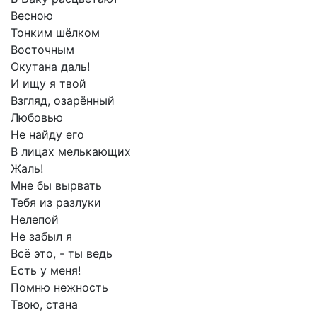
Весною
Тонким
шёлком
Восточным
Окутана
даль!
И
ищу
я
твой
Взгляд,
озарённый
Любовью
Не
найду
его
В
лицах
мелькающих
Жаль!
Мне
бы
вырвать
Тебя
из
разлуки
Нелепой
Не
забыл
я
Всё
это,
-
ты
ведь
Есть
у
меня!
Помню
нежность
Твою,
стана