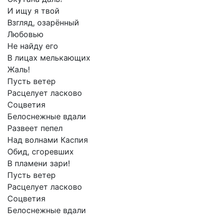
И
ищу
я
твой
Взгляд,
озарённый
Любовью
Не
найду
его
В
лицах
мелькающих
Жаль!
Пусть
ветер
Расцелует
ласково
Соцветия
Белоснежные
вдали
Развеет
пепел
Над
волнами
Каспия
Обид,
сгоревших
В
пламени
зари!
Пусть
ветер
Расцелует
ласково
Соцветия
Белоснежные
вдали