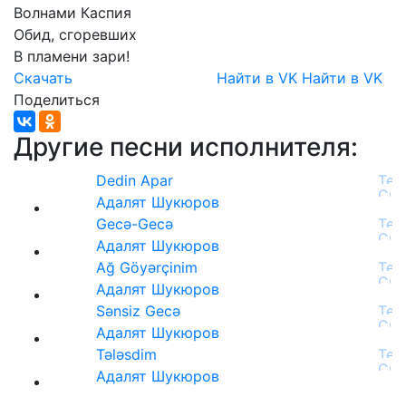
Волнами
Каспия
Обид,
сгоревших
В
пламени
зари!
Скачать
Найти в VK
Найти в VK
Поделиться
Другие песни исполнителя:
Dedin Apar
Адалят Шукюров
Gecə-Gecə
Адалят Шукюров
Ağ Göyərçinim
Адалят Шукюров
Sənsiz Gecə
Адалят Шукюров
Tələsdim
Адалят Шукюров