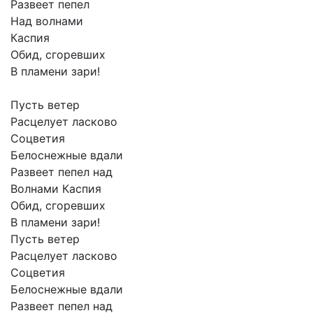
Развеет
пепел
Над
волнами
Каспия
Обид,
сгоревших
В
пламени
зари!
Пусть
ветер
Расцелует
ласково
Соцветия
Белоснежные
вдали
Развеет
пепел
над
Волнами
Каспия
Обид,
сгоревших
В
пламени
зари!
Пусть
ветер
Расцелует
ласково
Соцветия
Белоснежные
вдали
Развеет
пепел
над