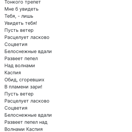
Тонкого
трепет
Мне
б
увидеть
Тебя,
-
лишь
Увидеть
тебя!
Пусть
ветер
Расцелует
ласково
Соцветия
Белоснежные
вдали
Развеет
пепел
Над
волнами
Каспия
Обид,
сгоревших
В
пламени
зари!
Пусть
ветер
Расцелует
ласково
Соцветия
Белоснежные
вдали
Развеет
пепел
над
Волнами
Каспия