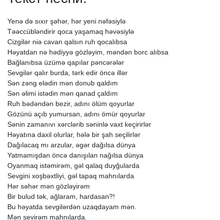
Yenə
də
sıxır
şəhər,
hər
yeni
nəfəsiylə
Təəccübləndirir
qoca
yaşamaq
həvəsiylə
Cizgilər
niə
cavan
qalsın
ruh
qocalıbsa
Həyatdan
nə
hədiyyə
gözləyim,
məndən
borc
alıbsa
Bağlanıbsa
üzümə
qapılar
pəncərələr
Sevgilər
qalır
burda,
tərk
edir
öncə
illər
Sən
zəng
elədin
mən
donub
qaldım
Sən
əlimi
istədin
mən
qanad
çaldım
Ruh
bədəndən
bezir,
adını
ölüm
qoyurlar
Gözünü
açıb
yumursan,
adını
ömür
qoyurlar
Sənin
zamanıvı
xərclərib
səninlə
vaxt
keçirirlər
Həyatına
daxil
olurlar,
hələ
bir
şah
seçilirlər
Dağılacaq
mı
arzular,
əgər
dağılsa
dünya
Yatmamışdan
öncə
danışılan
nağılsa
dünya
Oyanmaq
istəmirəm,
gəl
qalaq
duyğularda
Sevgini
xoşbəxtliyi,
gəl
tapaq
mahnılarda
Hər
səhər
mən
gözləyirəm
Bir
bulud
tək,
ağlaram,
hardasan?!
Bu
həyatda
sevgilərdən
uzaqdayam
mən.
Mən
sevirəm
mahnılarda.