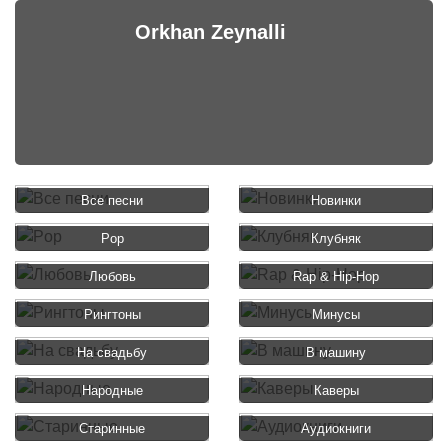
Orkhan Zeynalli
Все песни
Новинки
Pop
Клубняк
Любовь
Rap & Hip-Hop
Рингтоны
Минусы
На свадьбу
В машину
Народные
Каверы
Старинные
Аудиокниги