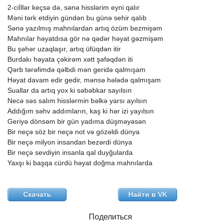
2-ciİllər
keçsə
də,
sənə
hisslərim
eyni
qalır
Məni
tərk
etdiyin
gündən
bu
günə
sehir
qalıb
Sənə
yazılmış
mahnılardan
artıq
özüm
bezmişəm
Mahnılar
həyatdısa
gör
nə
qədər
həyat
gəzmişəm
Bu
şəhər
uzaqlaşır,
artıq
üfüqdən
itir
Burdakı
həyata
çəkirəm
xətt
şəfəqdən
iti
Qərb
tərəfimdə
qəlbdi
mən
geridə
qalmışam
Həyat
davam
edir
gedir,
mənsə
hələdə
qalmışam
Suallar
da
artıq
yox
ki
səbəbkar
sayılsın
Necə
səs
salım
hisslərmin
bəlkə
yarsı
ayılsın
Addığım
səhv
addımların,
kaş
ki
hər
izi
yayılsın
Geriyə
dönsəm
bir
gün
yadıma
düşməyəsən
Bir
neçə
söz
bir
neçə
not
və
gözəldi
dünya
Bir
neçə
milyon
insandan
bezərdi
dünya
Bir
neçə
sevdiyin
insanla
qal
duyğularda
Yaxşı
ki
başqa
cürdü
həyat
doğma
mahnılarda
Скачать
Найти в VK
Поделиться