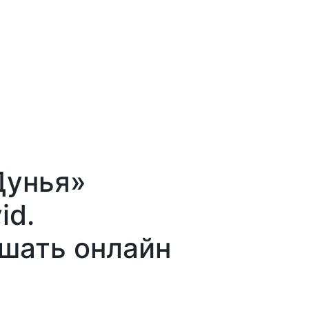
Дунья»
id.
ушать онлайн