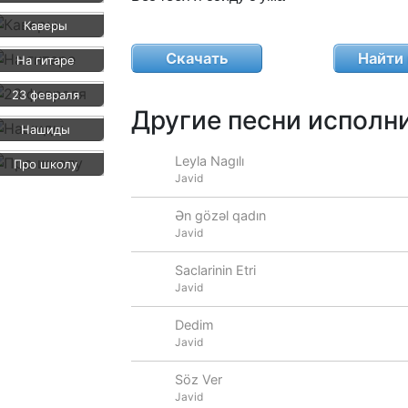
Каверы
Скачать
Найти 
На гитаре
23 февраля
Другие песни исполни
Нашиды
Leyla Nagılı
Про школу
Javid
Ən gözəl qadın
Javid
Saclarinin Etri
Javid
Dedim
Javid
Söz Ver
Javid