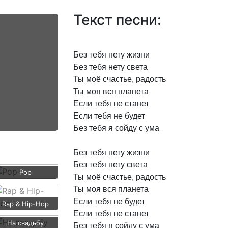
Текст песни:
Без
тебя
нету
жизни
Без
тебя
нету
света
Ты
моё
счастье,
радость
Ты
моя
вся
планета
Если
тебя
не
станет
Если
тебя
не
будет
Без
тебя
я
сойду
с
ума
Без
тебя
нету
жизни
Без
тебя
нету
света
Pop
Ты
моё
счастье,
радость
Ты
моя
вся
планета
Если
тебя
не
будет
Rap & Hip-Hop
Если
тебя
не
станет
На свадьбу
Без
тебя
я
сойду
с
ума