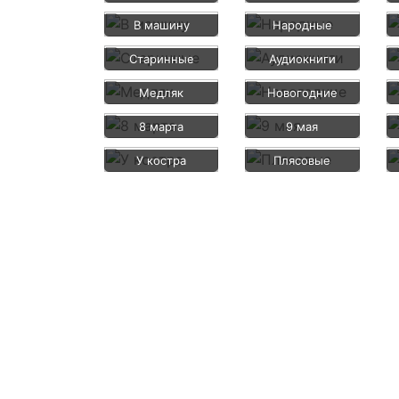
В машину
Народные
Старинные
Аудиокниги
Медляк
Новогодние
8 марта
9 мая
У костра
Плясовые