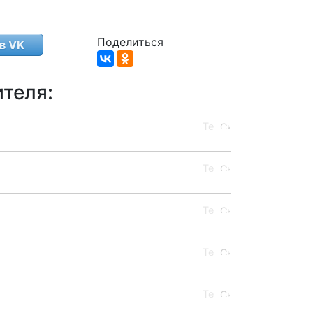
Поделиться
в VK
теля: