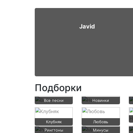
Javid
Подборки
Все песни
Новинки
Клубняк
Любовь
Рингтоны
Минусы