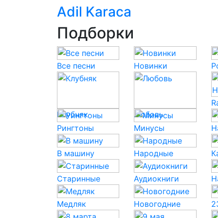
Adil Karaca
Подборки
Все песни
Новинки
P
R
Клубняк
Любовь
Рингтоны
Минусы
Н
В машину
Народные
К
Старинные
Аудиокниги
Н
Медляк
Новогодние
2