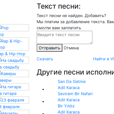
Текст песни:
Текст песни не найден.
Добавить?
Мы платим за добавление текста. Ва
смогли вам заплатить
op
Отправить
Отмена
ap & Hip-Hop
Скачать
Найти в V
а свадьбу
Другие песни исполни
аверы
Sən Də Getmə
Adil Karaca
а гитаре
Sevirəm Bir Nəfəri
Adil Karaca
Bir Yıldız
3 февраля
Adil Karaca