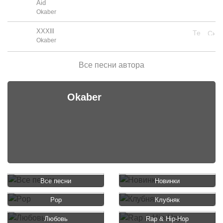
Aid
Okaber
XXXlll
Okaber
Все песни автора
Okaber
Все песни
Новинки
Pop
Клубняк
Любовь
Rap & Hip-Hop