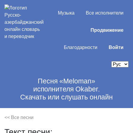
Музыка
Все исполнители
Продвижение
Благодарности
Войти
Песня «Meloman»
исполнителя Okaber.
Скачать или слушать онлайн
<< Все песни
Текст песни: