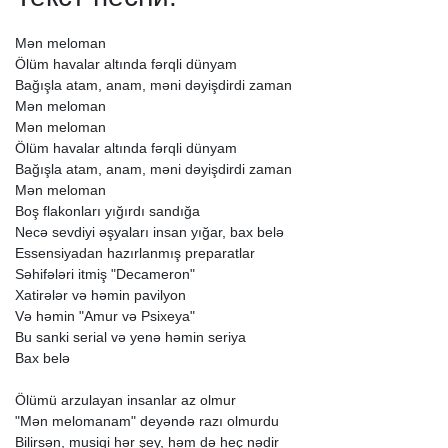
Mən
meloman
Ölüm
havalar
altında
fərqli
dünyam
Bağışla
atam,
anam,
məni
dəyişdirdi
zaman
Mən
meloman
Mən
meloman
Ölüm
havalar
altında
fərqli
dünyam
Bağışla
atam,
anam,
məni
dəyişdirdi
zaman
Mən
meloman
Boş
flakonları
yığırdı
sandığa
Necə
sevdiyi
əşyaları
insan
yığar,
bax
belə
Essensiyadan
hazırlanmış
preparatlar
Səhifələri
itmiş
"Decameron"
Xatirələr
və
həmin
pavilyon
Və
həmin
"Amur
və
Psixeya"
Bu
sanki
serial
və
yenə
həmin
seriya
Bax
belə
Ölümü
arzulayan
insanlar
az
olmur
"Mən
melomanam"
deyəndə
razı
olmurdu
Bilirsən,
musiqi
hər
şey,
həm
də
heç
nədir