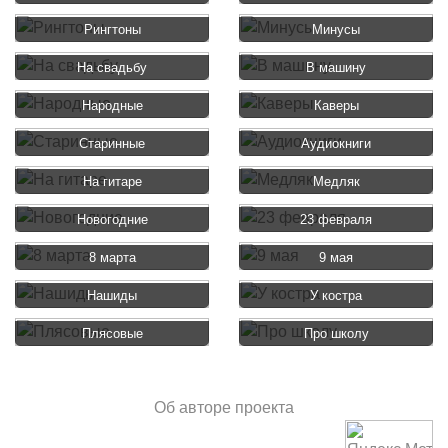
Рингтоны
Минусы
На свадьбу
В машину
Народные
Каверы
Старинные
Аудиокниги
На гитаре
Медляк
Новогодние
23 февраля
8 марта
9 мая
Нашиды
У костра
Плясовые
Про школу
Об авторе проекта