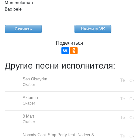
Mən
meloman
Bax
belə
Скачать
Найти в VK
Поделиться
Другие песни исполнителя:
Sən Olsaydın
Okaber
Axtarma
Okaber
8 Mart
Okaber
Nobody Can't Stop Party feat. Nadeer &