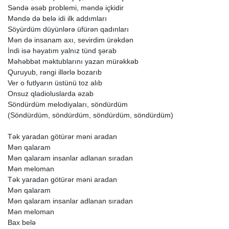
Səndə
əsəb
problemi,
məndə
içkidir
Məndə
də
belə
idi
ilk
addımları
Söyürdüm
düyünlərə
üfürən
qadınları
Mən
də
insanam
axı,
sevirdim
ürəkdən
İndi
isə
həyatım
yalnız
tünd
şərab
Məhəbbət
məktublarını
yazan
mürəkkəb
Quruyub,
rəngi
illərlə
bozarıb
Ver
o
futlyarın
üstünü
toz
alıb
Onsuz
qladioluslarda
əzab
Söndürdüm
melodiyaları,
söndürdüm
(Söndürdüm,
söndürdüm,
söndürdüm,
söndürdüm)
Tək
yaradan
götürər
məni
aradan
Mən
qalaram
Mən
qalaram
insanlar
adlanan
sıradan
Mən
meloman
Tək
yaradan
götürər
məni
aradan
Mən
qalaram
Mən
qalaram
insanlar
adlanan
sıradan
Mən
meloman
Bax
belə