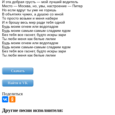
И
эта
добрая
грусть
—
мой
лучший
водитель
Место
—
Москва,
но,
увы,
настроение
—
Питер
Но
если
вдруг
ты
уже
не
горишь
В
объятиях
чужих,
а
душою
со
мной
То
просто
возьми
и
меня
набери
И
я
брошу
весь
мир
ради
тебя
одной
Будь
моим
огнем
или
водопадом
Будь
моим
самым-самым
сладким
ядом
Без
тебя
все
гаснет,
будто
искры
зари
Ты
люби
меня
как
белые
лилии
Будь
моим
огнем
или
водопадом
Будь
моим
самым-самым
сладким
ядом
Без
тебя
все
гаснет,
будто
искры
зари
Ты
люби
меня
как
белые
лилии
Скачать
Найти в VK
Поделиться
Другие песни исполнителя: