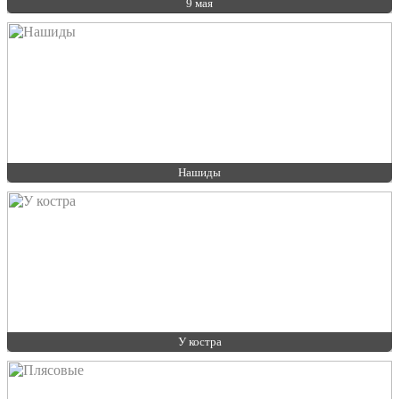
9 мая
Нашиды
У костра