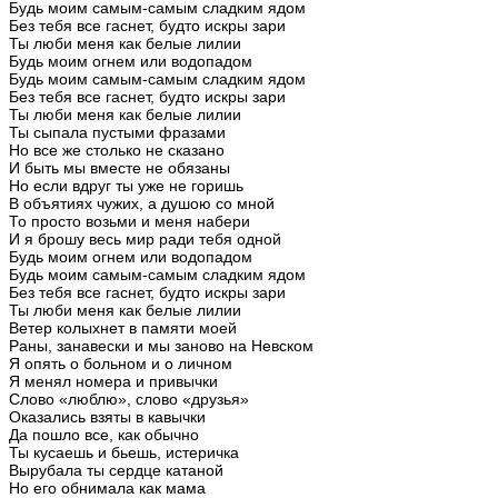
Будь
моим
самым-самым
сладким
ядом
Без
тебя
все
гаснет,
будто
искры
зари
Ты
люби
меня
как
белые
лилии
Будь
моим
огнем
или
водопадом
Будь
моим
самым-самым
сладким
ядом
Без
тебя
все
гаснет,
будто
искры
зари
Ты
люби
меня
как
белые
лилии
Ты
сыпала
пустыми
фразами
Но
все
же
столько
не
сказано
И
быть
мы
вместе
не
обязаны
Но
если
вдруг
ты
уже
не
горишь
В
объятиях
чужих,
а
душою
со
мной
То
просто
возьми
и
меня
набери
И
я
брошу
весь
мир
ради
тебя
одной
Будь
моим
огнем
или
водопадом
Будь
моим
самым-самым
сладким
ядом
Без
тебя
все
гаснет,
будто
искры
зари
Ты
люби
меня
как
белые
лилии
Ветер
колыхнет
в
памяти
моей
Раны,
занавески
и
мы
заново
на
Невском
Я
опять
о
больном
и
о
личном
Я
менял
номера
и
привычки
Слово
«люблю»,
слово
«друзья»
Оказались
взяты
в
кавычки
Да
пошло
все,
как
обычно
Ты
кусаешь
и
бьешь,
истеричка
Вырубала
ты
сердце
катаной
Но
его
обнимала
как
мама