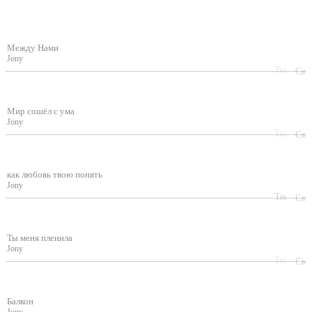
Между Нами
Jony
Мир сошёл с ума
Jony
как любовь твою понять
Jony
Ты меня пленила
Jony
Балкон