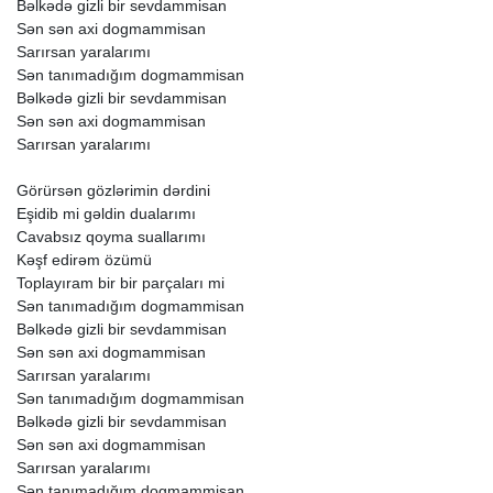
Bəlkədə
gizli
bir
sevdammisan
Sən
sən
axi
dogmammisan
Sarırsan
yaralarımı
Sən
tanımadığım
dogmammisan
Bəlkədə
gizli
bir
sevdammisan
Sən
sən
axi
dogmammisan
Sarırsan
yaralarımı
Görürsən
gözlərimin
dərdini
Eşidib
mi
gəldin
dualarımı
Cavabsız
qoyma
suallarımı
Kəşf
edirəm
özümü
Toplayıram
bir
bir
parçaları
mi
Sən
tanımadığım
dogmammisan
Bəlkədə
gizli
bir
sevdammisan
Sən
sən
axi
dogmammisan
Sarırsan
yaralarımı
Sən
tanımadığım
dogmammisan
Bəlkədə
gizli
bir
sevdammisan
Sən
sən
axi
dogmammisan
Sarırsan
yaralarımı
Sən
tanımadığım
dogmammisan