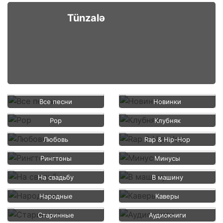
Tünzalə
Все песни
Новинки
Pop
Клубняк
Любовь
Rap & Hip-Hop
Рингтоны
Минусы
На свадьбу
В машину
Народные
Каверы
Старинные
Аудиокниги