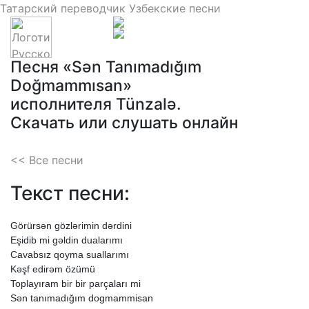
Татарский переводчик
Узбекские песни
Песня «Sən Tanımadığım
Doğmammısan»
исполнителя Tünzalə.
Скачать или слушать онлайн
<< Все песни
Текст песни:
Görürsən
gözlərimin
dərdini
Eşidib
mi
gəldin
dualarımı
Cavabsız
qoyma
suallarımı
Kəşf
edirəm
özümü
Toplayıram
bir
bir
parçaları
mi
Sən
tanımadığım
dogmammisan