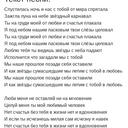
Спустилась
ночь
и
нас
с
тобой
от
мира
спрятала
Зажгла
луна
на
небе
звёздный
карнавал
Ты
на
груди
моей
от
любви
и
счастья
плакала
Я
под
небом
нашим
ласковым
твои
слёзы
целовал
Ты
на
груди
моей
от
любви
и
счастья
плакала
Я
под
небом
нашим
ласковым
твои
слёзы
целовал
Люблю
тебя
ты
видишь
звёзды
с
неба
падают
Исполнится
что
загадали
мы
с
тобой
Мы
наше
прошлое
позади
себя
оставили
И
как
звёзды
сумасшедшие
мы
летим
с
тобой
в
любовь
Мы
наше
прошлое
позади
себя
оставили
И
как
звёзды
сумасшедшие
мы
летим
с
тобой
в
любовь
Люби
меня
не
оставляй
ни
на
мгновение
Целуй
меня
ты
мой
любимый
человек
Нет
счастья
без
тебя
в
жизни
нет
и
вдохновения
И
если
ты
исчезнешь
милая
сам
исчезну
я
навек
Нет
счастья
без
тебя
в
жизни
нет
и
вдохновения