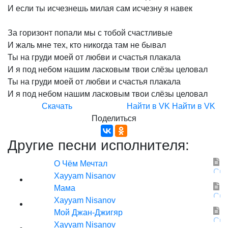
И
если
ты
исчезнешь
милая
сам
исчезну
я
навек
За
горизонт
попали
мы
с
тобой
счастливые
И
жаль
мне
тех,
кто
никогда
там
не
бывал
Ты
на
груди
моей
от
любви
и
счастья
плакала
И
я
под
небом
нашим
ласковым
твои
слёзы
целовал
Ты
на
груди
моей
от
любви
и
счастья
плакала
И
я
под
небом
нашим
ласковым
твои
слёзы
целовал
Скачать
Найти в VK
Найти в VK
Поделиться
Другие песни исполнителя:
О Чём Мечтал
Xayyam Nisanov
Мама
Xayyam Nisanov
Мой Джан-Джигяр
Xayyam Nisanov