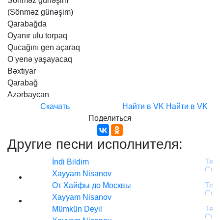
Sönməz
günəşim
(Sönməz
günəşim)
Qarabağda
Oyanır
ulu
torpaq
Qucağını
gen
açaraq
O
yenə
yaşayacaq
Bəxtiyar
Qarabağ
Azərbaycan
Скачать
Найти в VK
Найти в VK
Поделиться
Другие песни исполнителя:
İndi Bildim
Xayyam Nisanov
От Хайфы до Москвы
Xayyam Nisanov
Mümkün Deyil