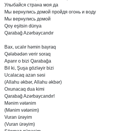
Улыбайся
страна
моя
да
Мы
вернулись
домой
пройдя
огонь
и
воду
Мы
вернулись
домой
Qoy
eşitsin
dünya
Qarabağ
Azərbaycandır
Bax,
ucalır
həmin
bayraq
Qələbədən
verir
soraq
Aparır
o
bizi
Qarabağa
Bil
ki,
Şuşa
gözləyir
bizi
Ucalacaq
azan
səsi
(Allahu
əkbər,
Allahu
əkbər)
Oxunacaq
dua
kimi
Qarabağ
Azərbaycandır!
Mənim
vətənim
(Mənim
vətənim)
Vuran
ürəyim
(Vuran
ürəyim)