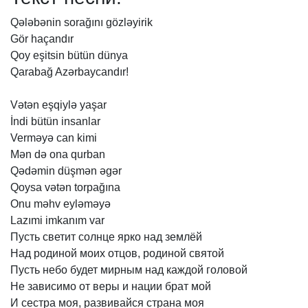
Qələbənin
sorağını
gözləyirik
Gör
haçandır
Qoy
eşitsin
bütün
dünya
Qarabağ
Azərbaycandır!
Vətən
eşqiylə
yaşar
İndi
bütün
insanlar
Verməyə
can
kimi
Mən
də
ona
qurban
Qədəmin
düşmən
əgər
Qoysa
vətən
torpağına
Onu
məhv
eyləməyə
Lazımi
imkanım
var
Пусть
светит
солнце
ярко
над
землёй
Над
родиной
моих
отцов,
родиной
святой
Пусть
небо
будет
мирным
над
каждой
головой
Не
зависимо
от
веры
и
нации
брат
мой
И
сестра
моя,
развивайся
страна
моя