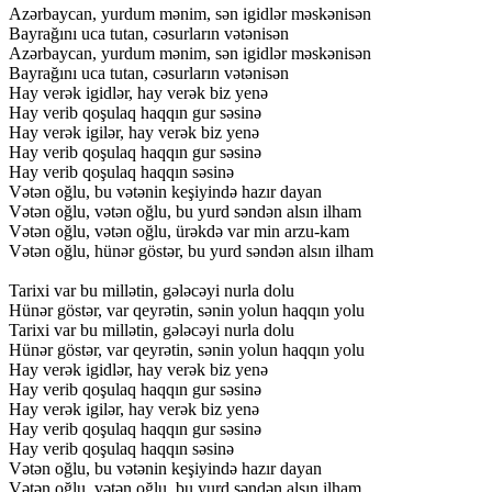
Azərbaycan,
yurdum
mənim,
sən
igidlər
məskənisən
Bayrağını
uca
tutan,
cəsurların
vətənisən
Azərbaycan,
yurdum
mənim,
sən
igidlər
məskənisən
Bayrağını
uca
tutan,
cəsurların
vətənisən
Hay
verək
igidlər,
hay
verək
biz
yenə
Hay
verib
qoşulaq
haqqın
gur
səsinə
Hay
verək
igilər,
hay
verək
biz
yenə
Hay
verib
qoşulaq
haqqın
gur
səsinə
Hay
verib
qoşulaq
haqqın
səsinə
Vətən
oğlu,
bu
vətənin
keşiyində
hazır
dayan
Vətən
oğlu,
vətən
oğlu,
bu
yurd
səndən
alsın
ilham
Vətən
oğlu,
vətən
oğlu,
ürəkdə
var
min
arzu-kam
Vətən
oğlu,
hünər
göstər,
bu
yurd
səndən
alsın
ilham
Tarixi
var
bu
millətin,
gələcəyi
nurla
dolu
Hünər
göstər,
var
qeyrətin,
sənin
yolun
haqqın
yolu
Tarixi
var
bu
millətin,
gələcəyi
nurla
dolu
Hünər
göstər,
var
qeyrətin,
sənin
yolun
haqqın
yolu
Hay
verək
igidlər,
hay
verək
biz
yenə
Hay
verib
qoşulaq
haqqın
gur
səsinə
Hay
verək
igilər,
hay
verək
biz
yenə
Hay
verib
qoşulaq
haqqın
gur
səsinə
Hay
verib
qoşulaq
haqqın
səsinə
Vətən
oğlu,
bu
vətənin
keşiyində
hazır
dayan
Vətən
oğlu,
vətən
oğlu,
bu
yurd
səndən
alsın
ilham