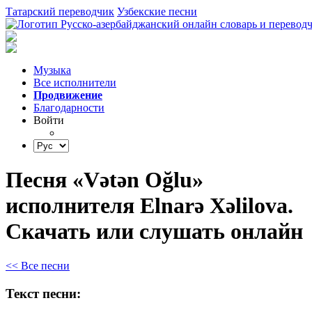
Татарский переводчик
Узбекские песни
Музыка
Все исполнители
Продвижение
Благодарности
Войти
Песня «Vətən Oğlu»
исполнителя Elnarə Xəlilova.
Скачать или слушать онлайн
<< Все песни
Текст песни: