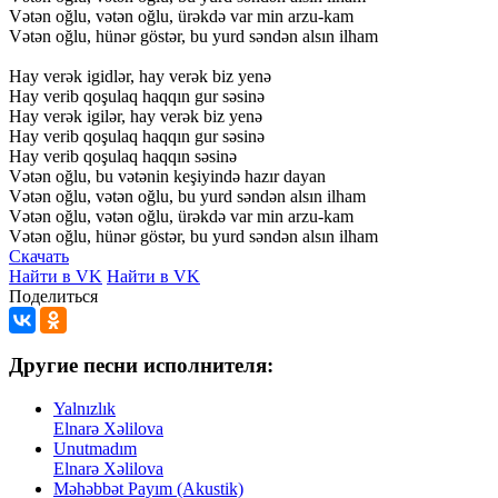
Vətən
oğlu,
vətən
oğlu,
ürəkdə
var
min
arzu-kam
Vətən
oğlu,
hünər
göstər,
bu
yurd
səndən
alsın
ilham
Hay
verək
igidlər,
hay
verək
biz
yenə
Hay
verib
qoşulaq
haqqın
gur
səsinə
Hay
verək
igilər,
hay
verək
biz
yenə
Hay
verib
qoşulaq
haqqın
gur
səsinə
Hay
verib
qoşulaq
haqqın
səsinə
Vətən
oğlu,
bu
vətənin
keşiyində
hazır
dayan
Vətən
oğlu,
vətən
oğlu,
bu
yurd
səndən
alsın
ilham
Vətən
oğlu,
vətən
oğlu,
ürəkdə
var
min
arzu-kam
Vətən
oğlu,
hünər
göstər,
bu
yurd
səndən
alsın
ilham
Скачать
Найти в VK
Найти в VK
Поделиться
Другие песни исполнителя:
Yalnızlık
Elnarə Xəlilova
Unutmadım
Elnarə Xəlilova
Məhəbbət Payım (Akustik)