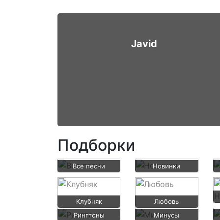
Javid
Подборки
Все песни
Новинки
Клубняк
Любовь
Рингтоны
Минусы