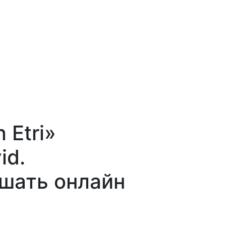
 Etri»
id.
ушать онлайн