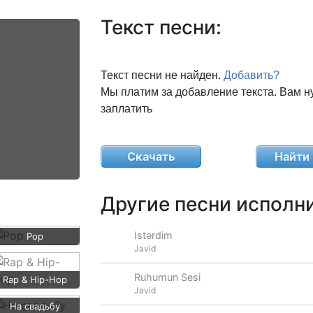
Текст песни:
Текст песни не найден.
Добавить?
Мы платим за добавление текста. Вам н
заплатить
Скачать
Найти 
Другие песни исполни
Istərdim
Pop
Javid
Ruhumun Sesi
Rap & Hip-Hop
Javid
На свадьбу