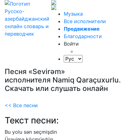
Музыка
Все исполнители
Продвижение
Благодарности
Войти
Песня «Sevirəm»
исполнителя Namiq Qaraçuxurlu.
Скачать или слушать онлайн
<< Все песни
Текст песни:
Bu
yolu
sən
seçmişdin
Ürəyimə
köçmüşdün