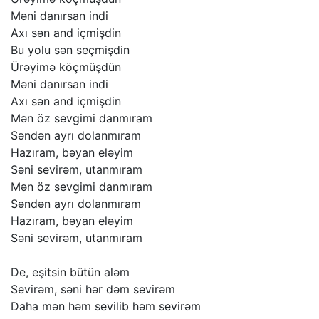
Məni
danırsan
indi
Axı
sən
and
içmişdin
Bu
yolu
sən
seçmişdin
Ürəyimə
köçmüşdün
Məni
danırsan
indi
Axı
sən
and
içmişdin
Mən
öz
sevgimi
danmıram
Səndən
ayrı
dolanmıram
Hazıram,
bəyan
eləyim
Səni
sevirəm,
utanmıram
Mən
öz
sevgimi
danmıram
Səndən
ayrı
dolanmıram
Hazıram,
bəyan
eləyim
Səni
sevirəm,
utanmıram
De,
eşitsin
bütün
aləm
Sevirəm,
səni
hər
dəm
sevirəm
Daha
mən
həm
sevilib
həm
sevirəm