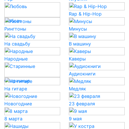
Rap & Hip-Hop
Любовь
Рингтоны
Минусы
На свадьбу
В машину
Народные
Каверы
Аудиокниги
Старинные
На гитаре
Медляк
Новогодние
23 февраля
8 марта
9 мая