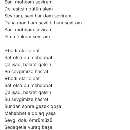
Səni
möhkəm
sevirəm
De,
eşitsin
bütün
aləm
Sevirəm,
səni
hər
dəm
sevirəm
Daha
mən
həm
sevilib
həm
sevirəm
Səni
möhkəm
sevirəm
Elə
möhkəm
sevirəm
Əbədi
olar
əlbət
Saf
olsa
bu
məhəbbət
Çalışaq,
həsrət
qalsın
Bu
sevgimizə
həsrət
Əbədi
olar
əlbət
Saf
olsa
bu
məhəbbət
Çalışaq,
həsrət
qalsın
Bu
sevgimizə
həsrət
Bundan
sonra
gəzək
qoşa
Məhəbbətlə
dolaq
yaşa
Sevgi
dolu
ömrümüzü
Sədəqətlə
vuraq
başa