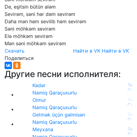
De,
eşitsin
bütün
aləm
Sevirəm,
səni
hər
dəm
sevirəm
Daha
mən
həm
sevilib
həm
sevirəm
Səni
möhkəm
sevirəm
Elə
möhkəm
sevirəm
Mən
səni
möhkəm
sevirəm
Скачать
Найти в VK
Найти в VK
Поделиться
Другие песни исполнителя:
Kədər
Namiq Qaraçuxurlu
Olmur
Namiq Qaraçuxurlu
Getmək üçün gəlmisən
Namiq Qaraçuxurlu
Meyxana
Namiq Qaraçuxurlu