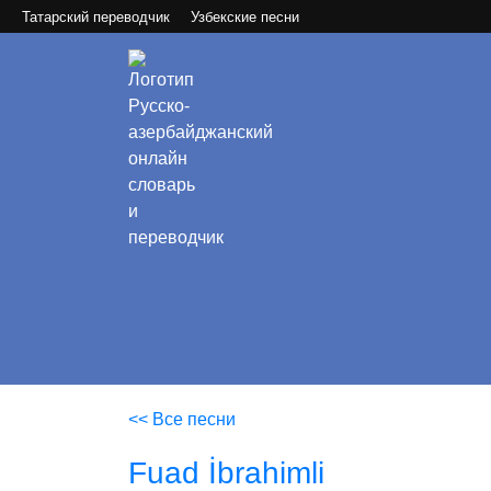
Татарский переводчик
Узбекские песни
<< Все песни
Fuad İbrahimli