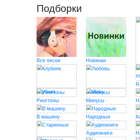
Подборки
Все песни
Новинки
P
R
Клубняк
Любовь
Рингтоны
Минусы
Н
В машину
Народные
К
Аудиокниги
Н