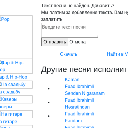
Текст песни не найден.
Добавить?
Мы платим за добавление текста. Вам н
заплатить
Отправить
Отмена
Скачать
Найти в 
op
Другие песни исполнит
ap & Hip-Hop
Kaman
Fuad İbrahimli
а свадьбу
Səndən Nigaranam
Fuad İbrahimli
аверы
Həsrətindən
Fuad İbrahimli
Fəridəm
а гитаре
Fuad İbrahimli