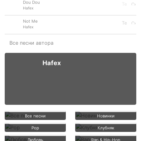
Dou Dou
Hafex
Not Me
Hafex
Все песни автора
Hafex
Все песни
Новинки
Pop
Клубняк
Любовь
Rap & Hip-Hop