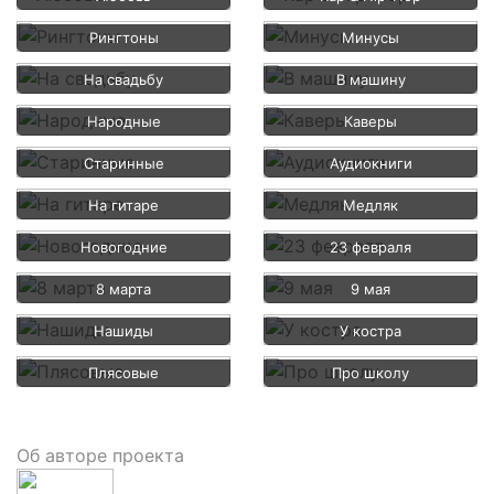
Рингтоны
Минусы
На свадьбу
В машину
Народные
Каверы
Старинные
Аудиокниги
На гитаре
Медляк
Новогодние
23 февраля
8 марта
9 мая
Нашиды
У костра
Плясовые
Про школу
Об авторе проекта