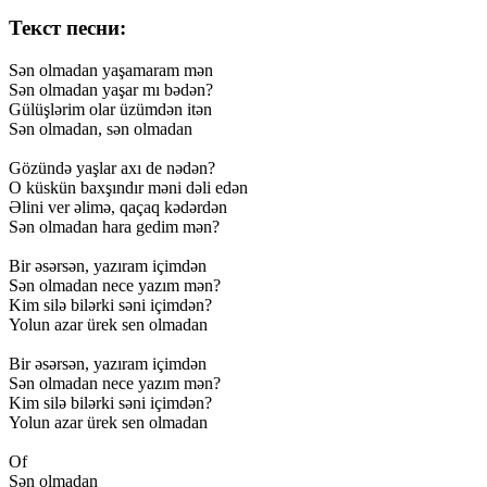
Текст песни:
Sən
olmadan
yaşamaram
mən
Sən
olmadan
yaşar
mı
bədən?
Gülüşlərim
olar
üzümdən
itən
Sən
olmadan,
sən
olmadan
Gözündə
yaşlar
axı
de
nədən?
O
küskün
baxşındır
məni
dəli
edən
Əlini
ver
əlimə,
qaçaq
kədərdən
Sən
olmadan
hara
gedim
mən?
Bir
əsərsən,
yazıram
içimdən
Sən
olmadan
nece
yazım
mən?
Kim
silə
bilərki
səni
içimdən?
Yolun
azar
ürek
sen
olmadan
Bir
əsərsən,
yazıram
içimdən
Sən
olmadan
nece
yazım
mən?
Kim
silə
bilərki
səni
içimdən?
Yolun
azar
ürek
sen
olmadan
Of
Sən
olmadan