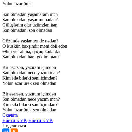
Yolun
azar
ürek
Sən
olmadan
yaşamaram
mən
Sən
olmadan
yaşar
mı
bədən?
Gülüşlərim
olar
üzümdən
itən
Sən
olmadan,
sən
olmadan
Gözündə
yaşlar
axı
de
nədən?
O
küskün
baxşındır
məni
dəli
edən
Əlini
ver
əlimə,
qaçaq
kədərdən
Sən
olmadan
hara
gedim
mən?
Bir
əsərsən,
yazıram
içimdən
Sən
olmadan
nece
yazım
mən?
Kim
silə
bilərki
səni
içimdən?
Yolun
azar
ürek
sen
olmadan
Bir
əsərsən,
yazıram
içimdən
Sən
olmadan
nece
yazım
mən?
Kim
silə
bilərki
səni
içimdən?
Yolun
azar
ürek
sen
olmadan
Скачать
Найти в VK
Найти в VK
Поделиться