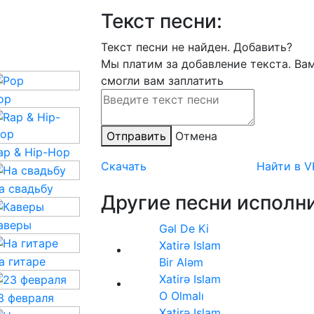
Текст песни:
Текст песни не найден.
Добавить?
Мы платим за добавление текста. Ва
смогли вам заплатить
op
Отправить
Отмена
ap & Hip-Hop
Скачать
Найти в V
а свадьбу
Другие песни исполни
аверы
Gəl De Ki
Xatirə Islam
а гитаре
Bir Aləm
Xatirə Islam
O Olmalı
3 февраля
Xatirə Islam