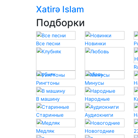
Xatirə Islam
Подборки
Все песни
Новинки
P
R
Клубняк
Любовь
Рингтоны
Минусы
Н
В машину
Народные
К
Старинные
Аудиокниги
Н
Медляк
Новогодние
2