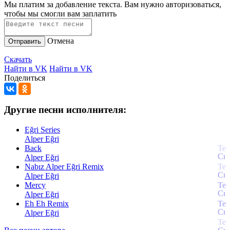
Мы платим за добавление текста. Вам нужно авторизоваться,
чтобы мы смогли вам заплатить
Отмена
Отправить
Скачать
Найти в VK
Найти в VK
Поделиться
Другие песни исполнителя:
Eğri Series
Alper Eğri
Back
Alper Eğri
Nabız Alper Eğri Remix
Alper Eğri
Mercy
Alper Eğri
Eh Eh Remix
Alper Eğri