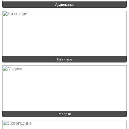
Аудиокниги
На гитаре
Медляк